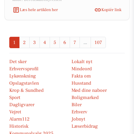
Læs hele artiklen her
Kopiér link
1
2
3
4
5
6
7
...
107
Det sker
Lokalt nyt
Erhvervsprofil
Mindeord
Lykønskning
Fakta om
Opslagstavlen
Husstand
Krop & Sundhed
Mød dine naboer
Sport
Boligmarked
Dagligvarer
Biler
Vejret
Erhverv
Alarm112
Jobnyt
Historisk
Læserbidrag
Kommunalvalg 2025