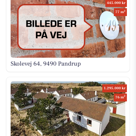
445.000 kr
2
77 m
Skolevej 64, 9490 Pandrup
1.295.000 kr
2
76 m