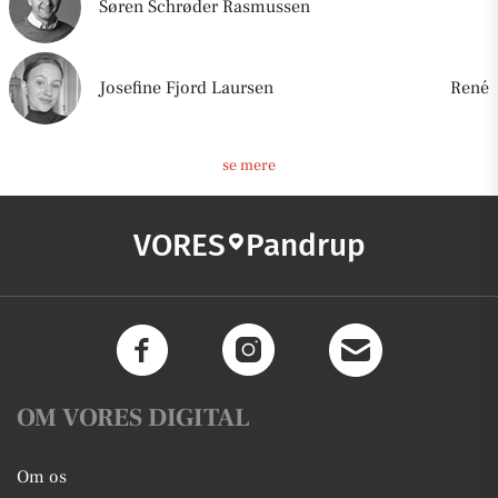
Søren Schrøder Rasmussen
Josefine Fjord Laursen
René
se mere
VORES
Pandrup
OM VORES DIGITAL
Om os