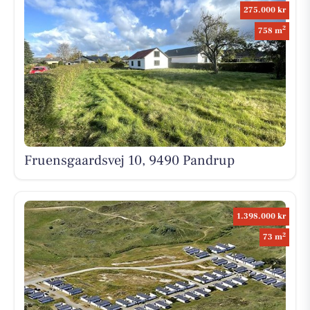
275.000 kr
2
758 m
Fruensgaardsvej 10, 9490 Pandrup
1.398.000 kr
2
73 m