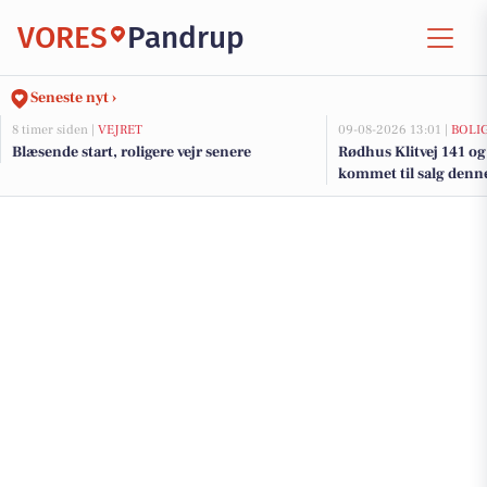
VORES
Pandrup
Seneste nyt ›
8 timer siden |
VEJRET
09-08-2026 13:01 |
BOLI
Blæsende start, roligere vejr senere
Rødhus Klitvej 141 og
kommet til salg denne
boligerne her.