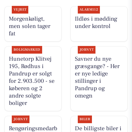
VEJRET
ALARM112
Morgenkøligt,
Ildløs i mødding
men solen tager
under kontrol
fat
BOLIGMARKED
JOBNYT
Hunetorp Klitvej
Savner du nye
195, Rødhus i
græsgange? - Her
Pandrup er solgt
er nye ledige
for 2.903.500 - se
stillinger i
køberen og 2
Pandrup og
andre solgte
omegn
boliger
JOBNYT
BILER
Rengøringsmedarb
De billigste biler i