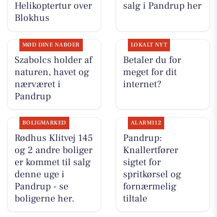
Helikoptertur over
salg i Pandrup her
Blokhus
MØD DINE NABOER
LOKALT NYT
Szabolcs holder af
Betaler du for
naturen, havet og
meget for dit
nærværet i
internet?
Pandrup
BOLIGMARKED
ALARM112
Rødhus Klitvej 145
Pandrup:
og 2 andre boliger
Knallertfører
er kommet til salg
sigtet for
denne uge i
spritkørsel og
Pandrup - se
fornærmelig
boligerne her.
tiltale