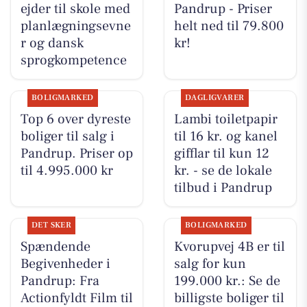
ejder til skole med
Pandrup - Priser
planlægningsevne
helt ned til 79.800
r og dansk
kr!
sprogkompetence
BOLIGMARKED
DAGLIGVARER
Top 6 over dyreste
Lambi toiletpapir
boliger til salg i
til 16 kr. og kanel
Pandrup. Priser op
gifflar til kun 12
til 4.995.000 kr
kr. - se de lokale
tilbud i Pandrup
DET SKER
BOLIGMARKED
Spændende
Kvorupvej 4B er til
Begivenheder i
salg for kun
Pandrup: Fra
199.000 kr.: Se de
Actionfyldt Film til
billigste boliger til