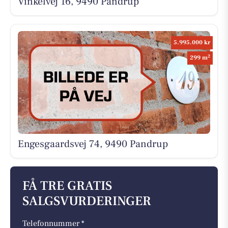
Vinkelvej 16, 9490 Pandrup
5.995.000 kr
2
299 m
Engesgaardsvej 74, 9490 Pandrup
FÅ TRE GRATIS
SALGSVURDERINGER
Telefonnummer *