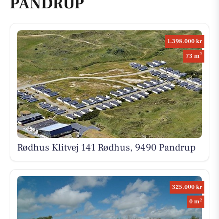
PANDRUP
1.398.000 kr
2
73 m
Rødhus Klitvej 141 Rødhus, 9490 Pandrup
325.000 kr
2
0 m