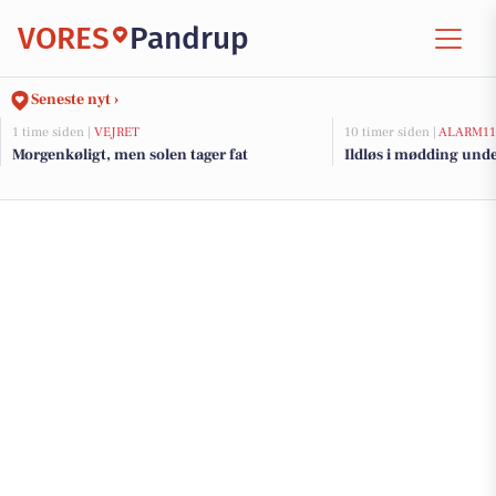
VORES
Pandrup
Seneste nyt ›
1 time siden |
VEJRET
10 timer siden |
ALARM11
Morgenkøligt, men solen tager fat
Ildløs i mødding und