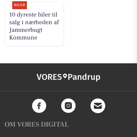
BILER
10 dyreste biler til
salg i nærheden af
Jammerbugt
Kommune
VORES
Pandrup
OM VORES DIGITAL