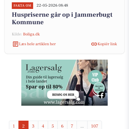
22-05-2026 08:48
FAKTA OM
Huspriserne går op i Jammerbugt
Kommune
Kilde:
Boliga.dk
Læs hele artiklen her
Kopiér link
1
2
3
4
5
6
7
...
107