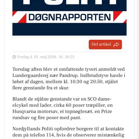
Del artikel
Fredag d. 01. maj 2026 - kl. 16:25
Torsdag aften blev et omfattende tyveri anmeldt ved
Lundergaardsvej nær Pandrup. Indbrudstyve havde i
løbet af dagen, mellem kl. 10:30 og 20:50, stjålet
flere genstande fra et skur.
Blandt de stjålne genstande var en SCO dame-
elcykel med lader, cirka 60 poser træpiller, en
Husqvarna motorsav, et topnøglesæt, en Prize
rundsav og fire poser med pant.
Nordjyllands Politi opfordrer borgere til at kontakte
dem på telefon 114, hvis de observerer mistænkelig