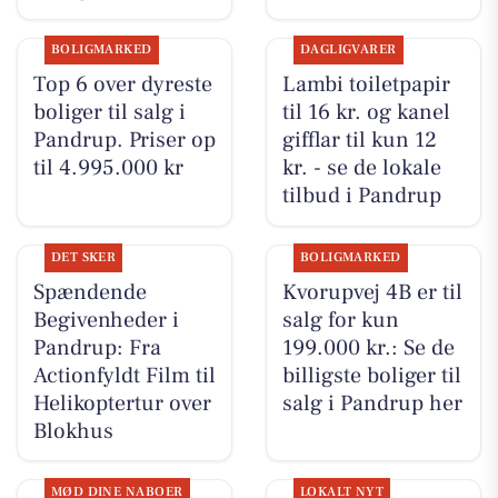
BOLIGMARKED
DAGLIGVARER
Top 6 over dyreste
Lambi toiletpapir
boliger til salg i
til 16 kr. og kanel
Pandrup. Priser op
gifflar til kun 12
til 4.995.000 kr
kr. - se de lokale
tilbud i Pandrup
DET SKER
BOLIGMARKED
Spændende
Kvorupvej 4B er til
Begivenheder i
salg for kun
Pandrup: Fra
199.000 kr.: Se de
Actionfyldt Film til
billigste boliger til
Helikoptertur over
salg i Pandrup her
Blokhus
MØD DINE NABOER
LOKALT NYT