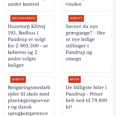
under kontrol
vinden
BOLIGMARKED
JOBNYT
Hunetorp Klitvej
Savner du nye
195, Rødhus i
græsgange? - Her
Pandrup er solgt
er nye ledige
for 2.903.500 - se
stillinger i
køberen og 2
Pandrup og
andre solgte
omegn
boliger
JOBNYT
BILER
Rengøringsmedarb
De billigste biler i
ejder til skole med
Pandrup - Priser
planlægningsevne
helt ned til 79.800
r og dansk
kr!
sprogkompetence