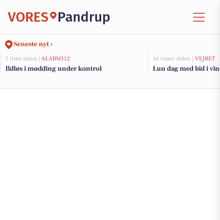
VORES
Pandrup
Seneste nyt ›
1 time siden |
ALARM112
16 timer siden |
VEJRET
Ildløs i mødding under kontrol
Lun dag med bid i vi