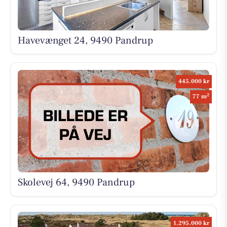
Havevænget 24, 9490 Pandrup
445.000 kr
2
77 m
Skolevej 64, 9490 Pandrup
1.295.000 kr