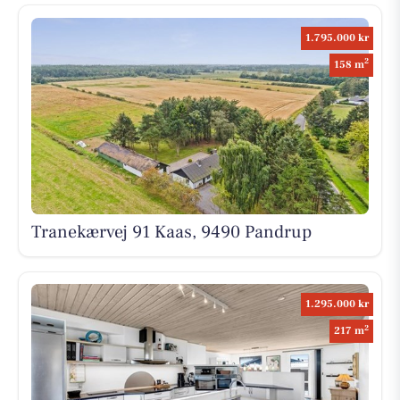
1.795.000 kr
2
158 m
Tranekærvej 91 Kaas, 9490 Pandrup
1.295.000 kr
2
217 m