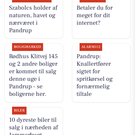
Szabolcs holder af
Betaler du for
naturen, havet og
meget for dit
nærværet i
internet?
Pandrup
BOLIGMARKED
ALARM112
Rødhus Klitvej 145
Pandrup:
og 2 andre boliger
Knallertfører
er kommet til salg
sigtet for
denne uge i
spritkørsel og
Pandrup - se
fornærmelig
boligerne her.
tiltale
BILER
10 dyreste biler til
salg i nærheden af