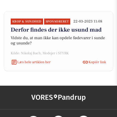
22-03-2023 11:08
KROP & SUNDHED
SPONSORERET
Derfor findes der ikke usund mad
Vidste du, at man ikke kan opdele fødevarer i sunde
og usunde?
Kilde: Nikolaj Bach, Medejer i STYRK
Læs hele artiklen her
Kopiér link
VORES
Pandrup