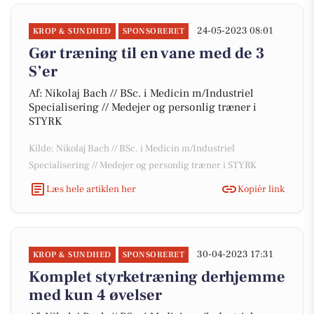
24-05-2023 08:01
KROP & SUNDHED
SPONSORERET
Gør træning til en vane med de 3
S’er
Af: Nikolaj Bach // BSc. i Medicin m/Industriel
Specialisering // Medejer og personlig træner i
STYRK
Kilde: Nikolaj Bach // BSc. i Medicin m/Industriel
Specialisering // Medejer og personlig træner i STYRK
Læs hele artiklen her
Kopiér link
30-04-2023 17:31
KROP & SUNDHED
SPONSORERET
Komplet styrketræning derhjemme
med kun 4 øvelser