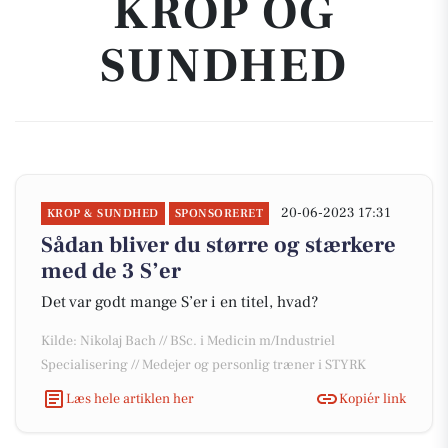
KROP OG
SUNDHED
20-06-2023 17:31
KROP & SUNDHED
SPONSORERET
Sådan bliver du større og stærkere
med de 3 S’er
Det var godt mange S’er i en titel, hvad?
Kilde: Nikolaj Bach // BSc. i Medicin m/Industriel
Specialisering // Medejer og personlig træner i STYRK
Læs hele artiklen her
Kopiér link