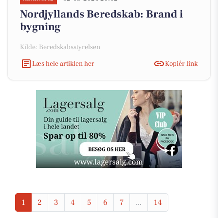
Nordjyllands Beredskab: Brand i
bygning
Kilde: Beredskabsstyrelsen
Læs hele artiklen her
Kopiér link
1
2
3
4
5
6
7
...
14