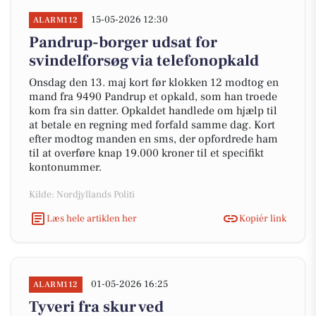
15-05-2026 12:30
ALARM112
Pandrup-borger udsat for
svindelforsøg via telefonopkald
Onsdag den 13. maj kort før klokken 12 modtog en
mand fra 9490 Pandrup et opkald, som han troede
kom fra sin datter. Opkaldet handlede om hjælp til
at betale en regning med forfald samme dag. Kort
efter modtog manden en sms, der opfordrede ham
til at overføre knap 19.000 kroner til et specifikt
kontonummer.
Kilde: Nordjyllands Politi
Læs hele artiklen her
Kopiér link
01-05-2026 16:25
ALARM112
Tyveri fra skur ved