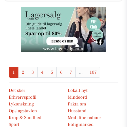
1
2
3
4
5
6
7
...
107
Det sker
Lokalt nyt
Erhvervsprofil
Mindeord
Lykønskning
Fakta om
Opslagstavlen
Husstand
Krop & Sundhed
Mød dine naboer
Sport
Boligmarked