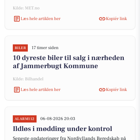
Kilde: MET.no
Læs hele artiklen her
Kopiér link
17 timer siden
BILER
10 dyreste biler til salg i nærheden
af Jammerbugt Kommune
Kilde: Bilhandel
Læs hele artiklen her
Kopiér link
06-08-2026 20:03
ALARM112
Ildløs i mødding under kontrol
Seneste opdateringer fra Nordjyllands Beredskab på