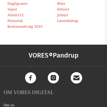
Dagligvarer
Biler
Vejret
Erhverv
Alarm112
Jobnyt
Historisk
Læserbidrag
Kommunalvalg 2025
VORES
Pandrup
OM VORES DIGITAL
Om os