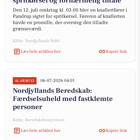
spritkørsel og fornærmelig tiltale
Den 12. juli omkring kl. 03.00 blev en knallertfører i
Pandrup sigtet for spritkørsel. Føreren af knallerten
havde en promille, der oversteg den tilladte
grænseværdi.
Kilde: Nordjyllands Politi
Læs hele artiklen her
Kopiér link
06-07-2026 04:01
ALARM112
Nordjyllands Beredskab:
Færdselsuheld med fastklemte
personer
Kilde: Beredskabsstyrelsen
Læs hele artiklen her
Kopiér link