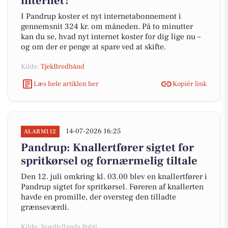
internet?
I Pandrup koster et nyt internetabonnement i
gennemsnit 324 kr. om måneden. På to minutter
kan du se, hvad nyt internet koster for dig lige nu –
og om der er penge at spare ved at skifte.
Kilde:
TjekBredbånd
Læs hele artiklen her
Kopiér link
14-07-2026 16:25
ALARM112
Pandrup: Knallertfører sigtet for
spritkørsel og fornærmelig tiltale
Den 12. juli omkring kl. 03.00 blev en knallertfører i
Pandrup sigtet for spritkørsel. Føreren af knallerten
havde en promille, der oversteg den tilladte
grænseværdi.
Kilde: Nordjyllands Politi