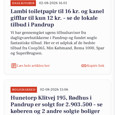
02-08-2026 16:01
DAGLIGVARER
Lambi toiletpapir til 16 kr. og kanel
gifflar til kun 12 kr. - se de lokale
tilbud i Pandrup
Vi har gennemgået ugens tilbudsaviser fra
dagligvarebutikkerne i Pandrup og fundet nogle
fantastiske tilbud. Her er et udpluk af de bedste
tilbud fra Coop365, Min Købmand, Rema 1000, Spar
og SuperBrugsen.
Læs hele artiklen her
Kopiér link
02-08-2026 15:06
BOLIGMARKED
Hunetorp Klitvej 195, Rødhus i
Pandrup er solgt for 2.903.500 - se
køberen og 2 andre solgte boliger