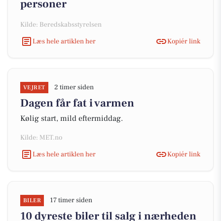
personer
Kilde: Beredskabsstyrelsen
Læs hele artiklen her
Kopiér link
2 timer siden
VEJRET
Dagen får fat i varmen
Kølig start, mild eftermiddag.
Kilde: MET.no
Læs hele artiklen her
Kopiér link
17 timer siden
BILER
10 dyreste biler til salg i nærheden