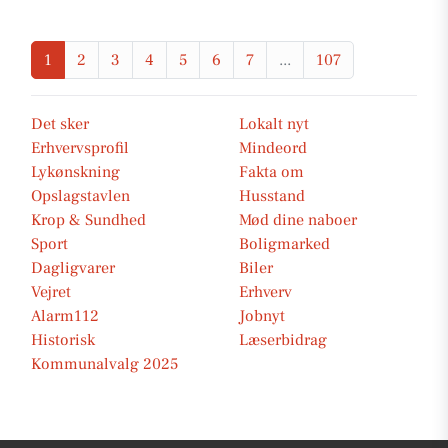
1
2
3
4
5
6
7
...
107
Det sker
Lokalt nyt
Erhvervsprofil
Mindeord
Lykønskning
Fakta om
Opslagstavlen
Husstand
Krop & Sundhed
Mød dine naboer
Sport
Boligmarked
Dagligvarer
Biler
Vejret
Erhverv
Alarm112
Jobnyt
Historisk
Læserbidrag
Kommunalvalg 2025