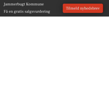
Jammerbugt Kommune
Tilmeld nyhedsbrev
Få en gratis salgsvurdering
Sponsoreret indhold
BLIV OPDATERET
Få lokale nyheder GRATIS
Email
Tilmeld
Vores Digital © 2026
Kontakt VORES Digital
CVR: 41179082