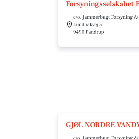
Forsyningsselskabet
c/o. Jammerbugt Forsyning A/
Lundbakvej 5
9490 Pandrup
GJØL NORDRE VAN
c/o. Jammerbugt Forsyning A/