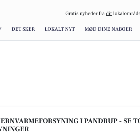
Gratis nyheder fra
dit
lokalområde
V
DET SKER
LOKALT NYT
MØD DINE NABOER
FJERNVARMEFORSYNING I PANDRUP - SE TO
YNINGER