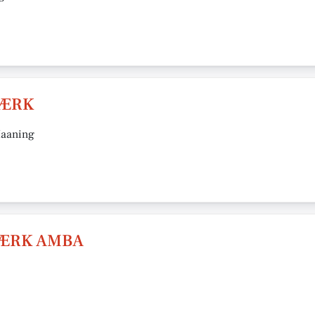
VÆRK
Haaning
VÆRK AMBA