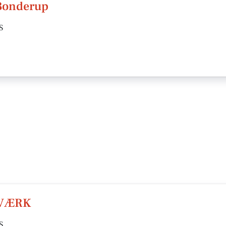
 Bonderup
S
DVÆRK
S