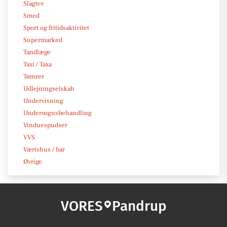
Slagter
Smed
Sport og fritidsaktivitet
Supermarked
Tandlæge
Taxi / Taxa
Tømrer
Udlejningselskab
Undervisning
Undervognsbehandling
Vinduespudser
VVS
Værtshus / bar
Øvrige
VORES
Pandrup