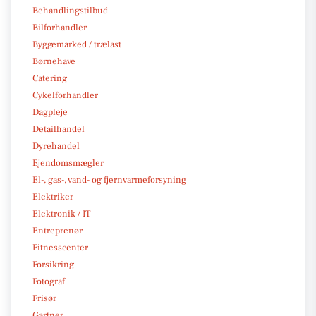
Behandlingstilbud
Bilforhandler
Byggemarked / trælast
Børnehave
Catering
Cykelforhandler
Dagpleje
Detailhandel
Dyrehandel
Ejendomsmægler
El-, gas-, vand- og fjernvarmeforsyning
Elektriker
Elektronik / IT
Entreprenør
Fitnesscenter
Forsikring
Fotograf
Frisør
Gartner