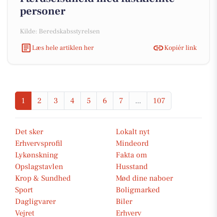
personer
Kilde: Beredskabsstyrelsen
Læs hele artiklen her
Kopiér link
1
2
3
4
5
6
7
...
107
Det sker
Lokalt nyt
Erhvervsprofil
Mindeord
Lykønskning
Fakta om
Opslagstavlen
Husstand
Krop & Sundhed
Mød dine naboer
Sport
Boligmarked
Dagligvarer
Biler
Vejret
Erhverv