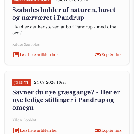
28-07-2026 13:24
MØD DINE NABOER
Szabolcs holder af naturen, havet
og nærværet i Pandrup
Hvad er det bedste ved at bo i Pandrup - med dine
ord?
Kilde: Szabolcs
Læs hele artiklen her
Kopiér link
24-07-2026 10:55
JOBNYT
Savner du nye græsgange? - Her er
nye ledige stillinger i Pandrup og
omegn
Kilde: JobNet
Læs hele artiklen her
Kopiér link