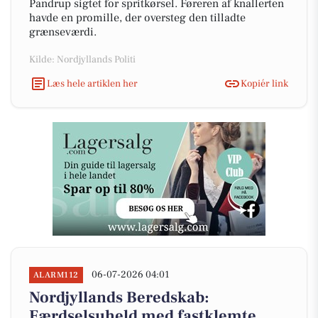
Pandrup sigtet for spritkørsel. Føreren af knallerten
havde en promille, der oversteg den tilladte
grænseværdi.
Kilde: Nordjyllands Politi
Læs hele artiklen her
Kopiér link
06-07-2026 04:01
ALARM112
Nordjyllands Beredskab:
Færdselsuheld med fastklemte