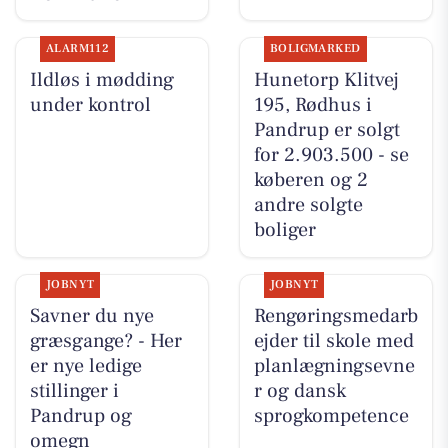
ALARM112
BOLIGMARKED
Ildløs i mødding
Hunetorp Klitvej
under kontrol
195, Rødhus i
Pandrup er solgt
for 2.903.500 - se
køberen og 2
andre solgte
boliger
JOBNYT
JOBNYT
Savner du nye
Rengøringsmedarb
græsgange? - Her
ejder til skole med
er nye ledige
planlægningsevne
stillinger i
r og dansk
Pandrup og
sprogkompetence
omegn