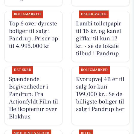
BOLIGMARKED
DAGLIGVARER
Top 6 over dyreste
Lambi toiletpapir
boliger til salg i
til 16 kr. og kanel
Pandrup. Priser op
gifflar til kun 12
til 4.995.000 kr
kr. - se de lokale
tilbud i Pandrup
DET SKER
BOLIGMARKED
Spændende
Kvorupvej 4B er til
Begivenheder i
salg for kun
Pandrup: Fra
199.000 kr.: Se de
Actionfyldt Film til
billigste boliger til
Helikoptertur over
salg i Pandrup her
Blokhus
MØD DINE NABOER
BILER