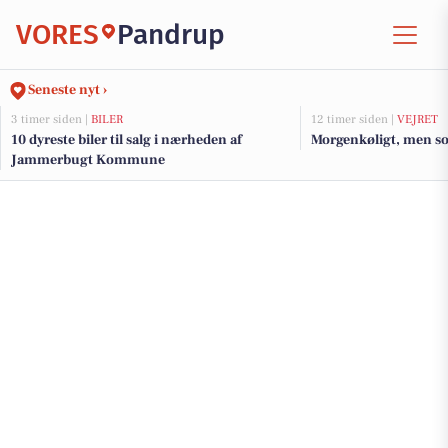
VORES
Pandrup
Seneste nyt ›
3 timer siden |
BILER
12 timer siden |
VEJRET
10 dyreste biler til salg i nærheden af
Morgenkøligt, men sol
Jammerbugt Kommune