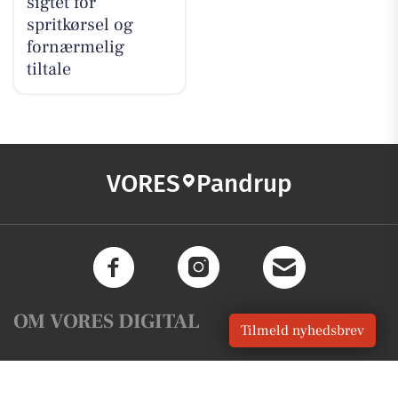
sigtet for
spritkørsel og
fornærmelig
tiltale
VORES
Pandrup
OM VORES DIGITAL
Tilmeld nyhedsbrev
Om os
For annoncører