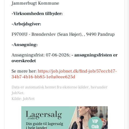
Jammerbugt Kommune
-Virksomheden tilbyder:
-Arbejdsgiver:
F9700U - Brønderslev (Sean Højer), , 9490 Pandrup
-Ansøgning:
Ansøgningsfrist: 07-06-2026;
- ansøgningsfristen er
overskredet
Se mere her:
https://job.jobnet.dk/find-job/57eccb17-
34b7-4b16-bb85-1e0a0eee625d
Data er automatisk hentet fra eksterne kilder, herunder
JobNet.
Kilde: JobNet