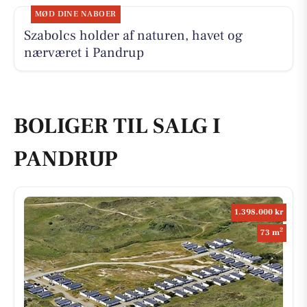
MØD DINE NABOER
Szabolcs holder af naturen, havet og
nærværet i Pandrup
BOLIGER TIL SALG I
PANDRUP
1.398.000 kr
2
73 m