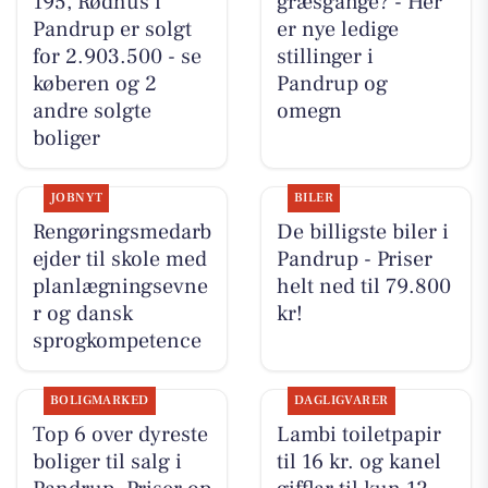
195, Rødhus i
græsgange? - Her
Pandrup er solgt
er nye ledige
for 2.903.500 - se
stillinger i
køberen og 2
Pandrup og
andre solgte
omegn
boliger
JOBNYT
BILER
Rengøringsmedarb
De billigste biler i
ejder til skole med
Pandrup - Priser
planlægningsevne
helt ned til 79.800
r og dansk
kr!
sprogkompetence
BOLIGMARKED
DAGLIGVARER
Top 6 over dyreste
Lambi toiletpapir
boliger til salg i
til 16 kr. og kanel