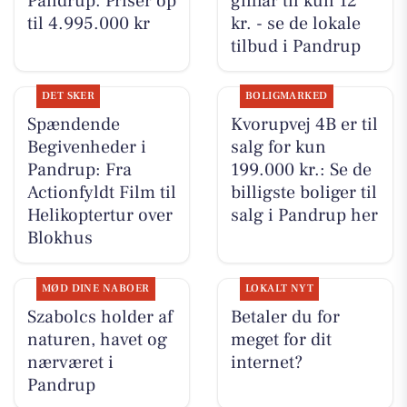
Pandrup. Priser op
gifflar til kun 12
til 4.995.000 kr
kr. - se de lokale
tilbud i Pandrup
DET SKER
BOLIGMARKED
Spændende
Kvorupvej 4B er til
Begivenheder i
salg for kun
Pandrup: Fra
199.000 kr.: Se de
Actionfyldt Film til
billigste boliger til
Helikoptertur over
salg i Pandrup her
Blokhus
MØD DINE NABOER
LOKALT NYT
Szabolcs holder af
Betaler du for
naturen, havet og
meget for dit
nærværet i
internet?
Pandrup