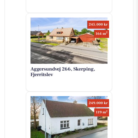
245.000 kr
2
164 m
Aggersundvej 266, Skerping,
Fjerritslev
249.000 kr
2
119 m