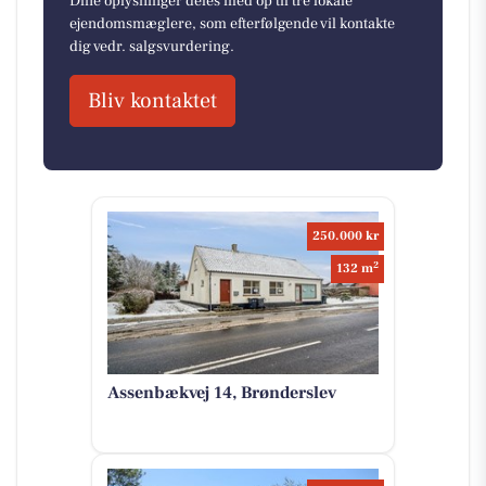
Dine oplysninger deles med op til tre lokale
ejendomsmæglere, som efterfølgende vil kontakte
dig vedr. salgsvurdering.
Bliv kontaktet
250.000 kr
2
132 m
Assenbækvej 14, Brønderslev