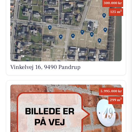
300.000 kr
2
125 m
Vinkelvej 16, 9490 Pandrup
5.995.000 kr
2
299 m