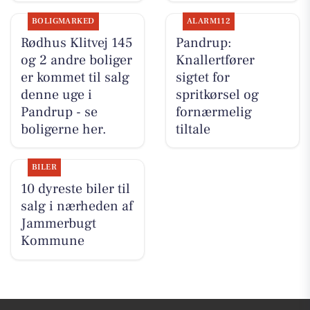
BOLIGMARKED
ALARM112
Rødhus Klitvej 145
Pandrup:
og 2 andre boliger
Knallertfører
er kommet til salg
sigtet for
denne uge i
spritkørsel og
Pandrup - se
fornærmelig
boligerne her.
tiltale
BILER
10 dyreste biler til
salg i nærheden af
Jammerbugt
Kommune