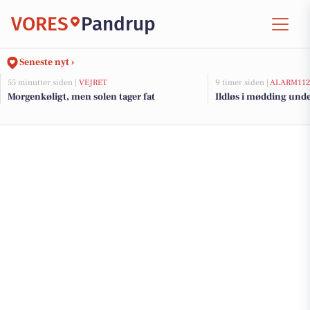
VORES
Pandrup
Seneste nyt ›
55 minutter siden |
VEJRET
9 timer siden |
ALARM11
Morgenkøligt, men solen tager fat
Ildløs i mødding und