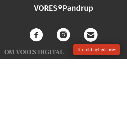
VORES
Pandrup
Tilmeld nyhedsbrev
OM VORES DIGITAL
Om os
For annoncører
Vilkår og Privatlivspolitik
Kontakt VORES Digital
Administrer samtykke
GENVEJE