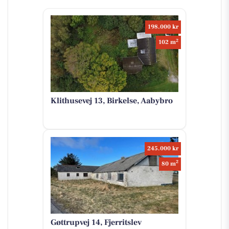
198.000 kr
2
102 m
Klithusevej 13, Birkelse, Aabybro
245.000 kr
2
80 m
Gøttrupvej 14, Fjerritslev