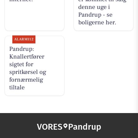
denne uge i
Pandrup - se
boligerne her.
ALARM112
Pandrup:
Knallertfører
sigtet for
spritkørsel og
fornærmelig
tiltale
VORES
Pandrup