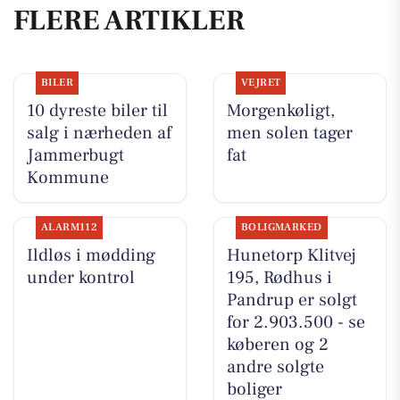
FLERE ARTIKLER
BILER
VEJRET
10 dyreste biler til
Morgenkøligt,
salg i nærheden af
men solen tager
Jammerbugt
fat
Kommune
ALARM112
BOLIGMARKED
Ildløs i mødding
Hunetorp Klitvej
under kontrol
195, Rødhus i
Pandrup er solgt
for 2.903.500 - se
køberen og 2
andre solgte
boliger