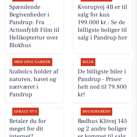
Spændende
Kvorupvej 4B er til
Begivenheder i
salg for kun
Pandrup: Fra
199.000 kr.: Se de
Actionfyldt Film til
billigste boliger til
Helikoptertur over
salg i Pandrup her
Blokhus
MØD DINE NABOER
BILER
Szabolcs holder af
De billigste biler i
naturen, havet og
Pandrup - Priser
nærværet i
helt ned til 79.800
Pandrup
kr!
LOKALT NYT
BOLIGMARKED
Betaler du for
Rødhus Klitvej 145
meget for dit
og 2 andre boliger
internet?
er kommet til salg