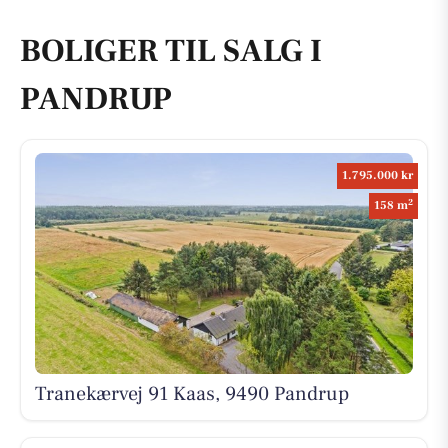
BOLIGER TIL SALG I
PANDRUP
1.795.000 kr
2
158 m
Tranekærvej 91 Kaas, 9490 Pandrup