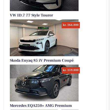
VW ID.7 77 Style Tourer
kr. 364.800
Skoda Enyaq 85 iV Premium Coupé
kr. 359.800
Mercedes EQA250+ AMG Premium