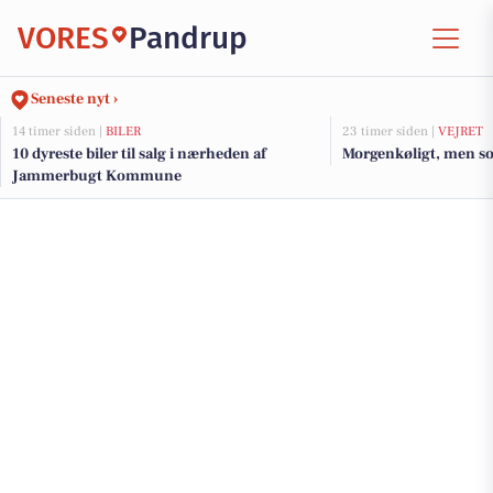
VORES
Pandrup
Seneste nyt ›
14 timer siden |
BILER
23 timer siden |
VEJRET
10 dyreste biler til salg i nærheden af
Morgenkøligt, men sol
Jammerbugt Kommune