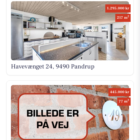
1.295.000 kr
2
217 m
Havevænget 24, 9490 Pandrup
445.000 kr
2
77 m