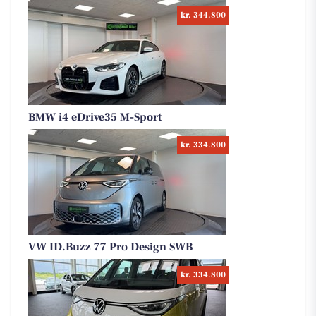
kr. 344.800
BMW i4 eDrive35 M-Sport
kr. 334.800
VW ID.Buzz 77 Pro Design SWB
kr. 334.800