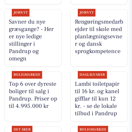
JOBNYT
JOBNYT
Savner du nye
Rengøringsmedarb
græsgange? - Her
ejder til skole med
er nye ledige
planlægningsevne
stillinger i
r og dansk
Pandrup og
sprogkompetence
omegn
BOLIGMARKED
DAGLIGVARER
Top 6 over dyreste
Lambi toiletpapir
boliger til salg i
til 16 kr. og kanel
Pandrup. Priser op
gifflar til kun 12
til 4.995.000 kr
kr. - se de lokale
tilbud i Pandrup
DET SKER
BOLIGMARKED