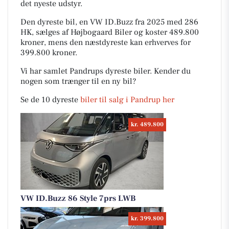
det nyeste udstyr.
Den dyreste bil, en VW ID.Buzz fra 2025 med 286
HK, sælges af Højbogaard Biler og koster 489.800
kroner, mens den næstdyreste kan erhverves for
399.800 kroner.
Vi har samlet Pandrups dyreste biler. Kender du
nogen som trænger til en ny bil?
Se de 10 dyreste
biler til salg i Pandrup her
kr. 489.800
VW ID.Buzz 86 Style 7prs LWB
kr. 399.800