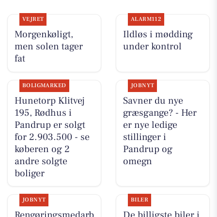
VEJRET
ALARM112
Morgenkøligt,
Ildløs i mødding
men solen tager
under kontrol
fat
BOLIGMARKED
JOBNYT
Hunetorp Klitvej
Savner du nye
195, Rødhus i
græsgange? - Her
Pandrup er solgt
er nye ledige
for 2.903.500 - se
stillinger i
køberen og 2
Pandrup og
andre solgte
omegn
boliger
JOBNYT
BILER
Rengøringsmedarb
De billigste biler i