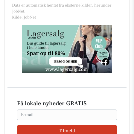
Data er automatisk hentet fra eksterne kilder, herunder
JobNet.
Kilde: JobNet
Få lokale nyheder GRATIS
Email
Tilmeld