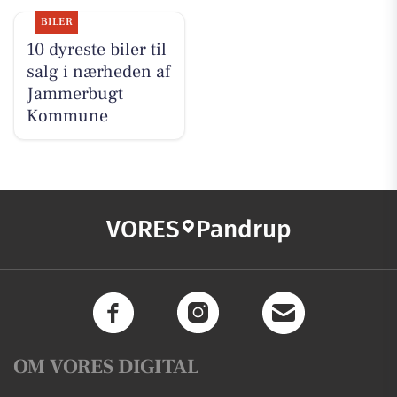
BILER
10 dyreste biler til
salg i nærheden af
Jammerbugt
Kommune
VORES
Pandrup
OM VORES DIGITAL