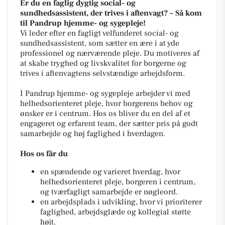
Er du en faglig dygtig social- og
sundhedsassistent, der trives i aftenvagt? – Så kom
til Pandrup hjemme- og sygepleje!
Vi leder efter en fagligt velfunderet social- og
sundhedsassistent, som sætter en ære i at yde
professionel og nærværende pleje. Du motiveres af
at skabe tryghed og livskvalitet for borgerne og
trives i aftenvagtens selvstændige arbejdsform.
I Pandrup hjemme- og sygepleje arbejder vi med
helhedsorienteret pleje, hvor borgerens behov og
ønsker er i centrum. Hos os bliver du en del af et
engageret og erfarent team, der sætter pris på godt
samarbejde og høj faglighed i hverdagen.
Hos os får du
en spændende og varieret hverdag, hvor
helhedsorienteret pleje, borgeren i centrum,
og tværfagligt samarbejde er nøgleord.
en arbejdsplads i udvikling, hvor vi prioriterer
faglighed, arbejdsglæde og kollegial støtte
højt.