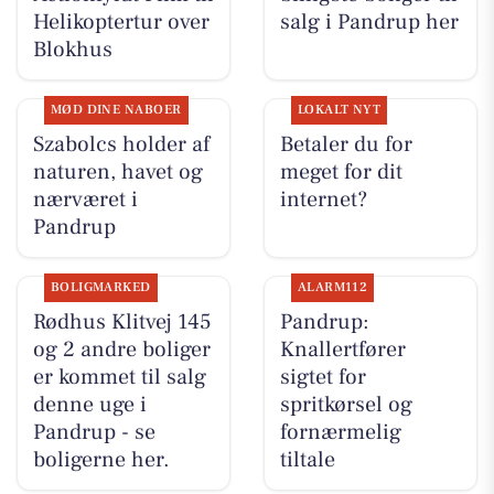
Helikoptertur over
salg i Pandrup her
Blokhus
MØD DINE NABOER
LOKALT NYT
Szabolcs holder af
Betaler du for
naturen, havet og
meget for dit
nærværet i
internet?
Pandrup
BOLIGMARKED
ALARM112
Rødhus Klitvej 145
Pandrup:
og 2 andre boliger
Knallertfører
er kommet til salg
sigtet for
denne uge i
spritkørsel og
Pandrup - se
fornærmelig
boligerne her.
tiltale