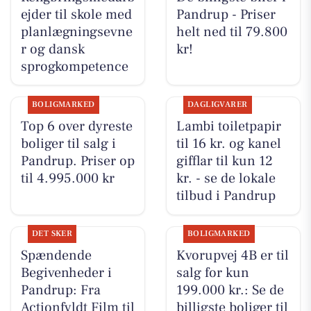
ejder til skole med
Pandrup - Priser
planlægningsevne
helt ned til 79.800
r og dansk
kr!
sprogkompetence
BOLIGMARKED
DAGLIGVARER
Top 6 over dyreste
Lambi toiletpapir
boliger til salg i
til 16 kr. og kanel
Pandrup. Priser op
gifflar til kun 12
til 4.995.000 kr
kr. - se de lokale
tilbud i Pandrup
DET SKER
BOLIGMARKED
Spændende
Kvorupvej 4B er til
Begivenheder i
salg for kun
Pandrup: Fra
199.000 kr.: Se de
Actionfyldt Film til
billigste boliger til