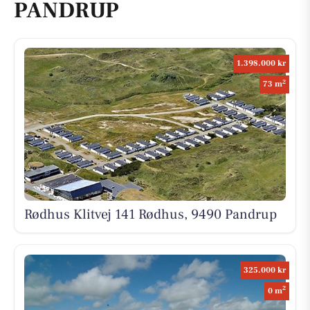
PANDRUP
1.398.000 kr
2
73 m
Rødhus Klitvej 141 Rødhus, 9490 Pandrup
325.000 kr
2
0 m