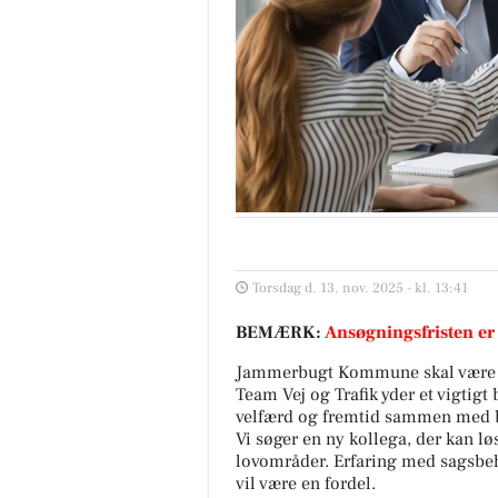
Torsdag d. 13. nov. 2025 - kl. 13:41
BEMÆRK:
Ansøgningsfristen er
Jammerbugt Kommune skal være et a
Team Vej og Trafik yder et vigtig
velfærd og fremtid sammen med 
Vi søger en ny kollega, der kan l
lovområder. Erfaring med sagsbe
vil være en fordel.