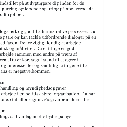
 indstillet på at dygtiggøre dig inden for de
 oplæring og løbende sparring på opgaverne, da
godt i jobbet.
ialogstærk og god til administrative processer. Du
 og tale og kan tackle udfordrende dialoger på en
acon. Det er vigtigt for dig at arbejde
isk og målrettet. Du er tillige en god
t arbejde sammen med andre på tværs af
nt. Du er kort sagt i stand til at agere i
og interessenter og samtidig få tingene til at
sans er meget velkommen.
har
behandling og myndighedsopgaver
 arbejde i en politisk styret organisation. Du har
ne, stat eller region, rådgiverbranchen eller
team
ling, da hverdagen ofte byder på nye