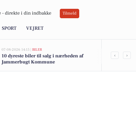
 -
direkte i din indbakke
Tilmeld
SPORT
VEJRET
07-08-2026 14:15 |
BILER
06-08-2026 20:0
‹
›
10 dyreste biler til salg i nærheden af
Ildløs i mød
Jammerbugt Kommune