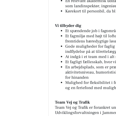
En relevant akademisk uddan
som landinspektør, ingeniør 
Kørekort til personbil, da bl
Vi tilbyder dig
Et spændende job i fagområd
Et fagmiljø med højt til lof
fremtidens bæredygtige løs
Gode muligheder for faglig 
indflydelse på at tilrettelæ
At indgå i et team med i alt
Et fagligt fællesskab, hvor vi
En arbejdsplads, som er præg
aktivitetsniveau, humorist
for hinanden
Mulighed for fleksibilitet i 
og en feriefond med mulighe
Team Vej og Trafik
Team Vej og Trafik er forankret 
Udviklingsforvaltningen i Jamm