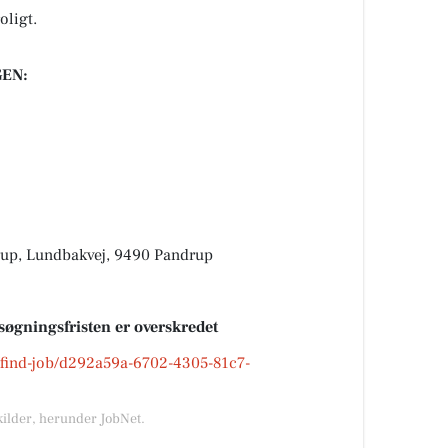
oligt.
EN:
up, Lundbakvej, 9490 Pandrup
søgningsfristen er overskredet
k/find-job/d292a59a-6702-4305-81c7-
kilder, herunder JobNet.