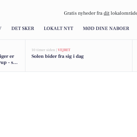
Gratis nyheder fra
dit
lokalområde
V
DET SKER
LOKALT NYT
MØD DINE NABOER
10 timer siden |
VEJRET
iger er
Solen bider fra sig i dag
up - se