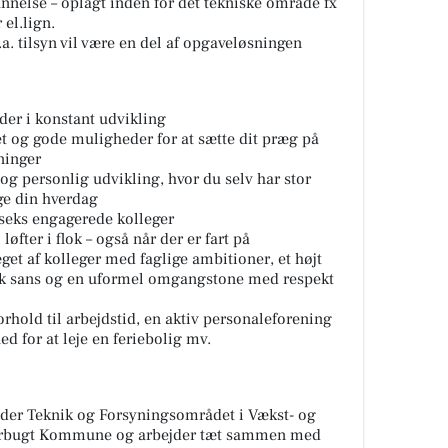
nelse – oplagt inden for det tekniske område fx
el.lign.
.a. tilsyn vil være en del af opgaveløsningen
er i konstant udvikling
tet og gode muligheder for at sætte dit præg på
ninger
og personlig udvikling, hvor du selv har stor
gge din hverdag
 seks engagerede kolleger
 løfter i flok – også når der er fart på
et af kolleger med faglige ambitioner, et højt
isk sans og en uformel omgangstone med respekt
forhold til arbejdstid, en aktiv personaleforening
d for at leje en feriebolig mv.
under Teknik og Forsyningsområdet i Vækst- og
erbugt Kommune og arbejder tæt sammen med