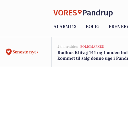
VORES
Pandrup
ALARM112
BOLIG
ERHVER
2 timer siden |
BOLIGMARKED
Seneste nyt ›
Rødhus Klitvej 141 og 1 anden bol
kommet til salg denne uge i Pandr
boligerne her.