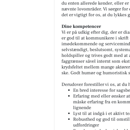
du enten allerede kender, eller er
nævnte lovområder. Vi sørger for
det er vigtigt for os, at du lykkes 
Dine kompetencer
Vi er på udkig efter dig, der er d
er god til at kommunikere i skrift
imødekommende og serviceminded f
selvstændigt, beslutsomt, systemat
holdspiller og trives godt med a
faggrænser såvel internt som ekster
krydsfeltet mellem mange aktører 
ske. Godt humør og humoristisk 
Derudover forestiller vi os, at du 
En bred interesse for sags
Erfaring med eller ønsker at
måske erfaring fra en kommu
lignende
Lyst til at indgå i et aktivt 
Robusthed og god til omstil
udfordringer