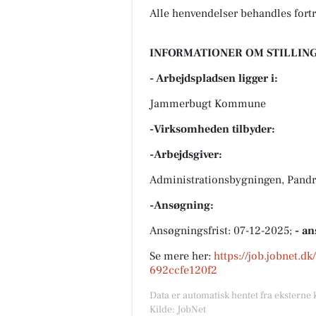
Alle henvendelser behandles fortr
INFORMATIONER OM STILLING
- Arbejdspladsen ligger i:
Jammerbugt Kommune
-Virksomheden tilbyder:
-Arbejdsgiver:
Administrationsbygningen, Pandr
-Ansøgning:
Ansøgningsfrist: 07-12-2025;
- an
Se mere her:
https://job.jobnet.d
692ccfe120f2
Data er automatisk hentet fra eksterne 
Kilde: JobNet