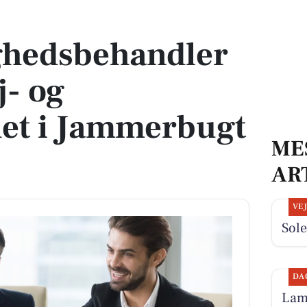
ej- og trafikområdet i Jammerbugt Kommune
ghedsbehandler
j- og
det i Jammerbugt
ME
AR
VE
Sole
DA
Lamb