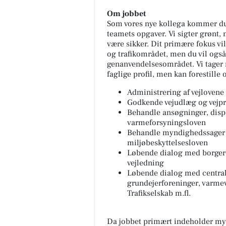
Om jobbet
Som vores nye kollega kommer du 
teamets opgaver. Vi sigter grønt,
være sikker. Dit primære fokus vi
og trafikområdet, men du vil også
genanvendelsesområdet. Vi tager 
faglige profil, men kan forestille 
Administrering af vejlovene
Godkende vejudlæg og vejpr
Behandle ansøgninger, dispe
varmeforsyningsloven
Behandle myndighedssager p
miljøbeskyttelsesloven
Løbende dialog med borgere
vejledning
Løbende dialog med centrale
grundejerforeninger, varme
Trafikselskab m.fl.
Da jobbet primært indeholder myn