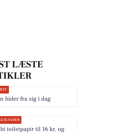
ST LÆSTE
TIKLER
JRET
n bider fra sig i dag
GLIGVARER
i toiletpapir til 16 kr. og