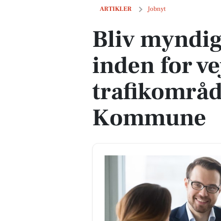
Bliv myndighedsbehandler inden for v
ARTIKLER
Jobnyt
Bliv myndi
inden for ve
trafikområ
Kommune