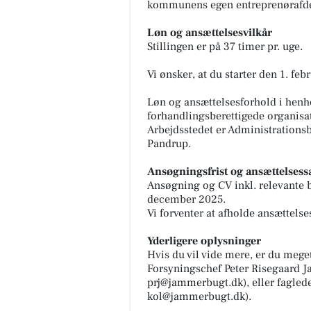
kommunens egen entreprenørafdel
Løn og ansættelsesvilkår
Stillingen er på 37 timer pr. uge.
Vi ønsker, at du starter den 1. feb
Løn og ansættelsesforhold i hen
forhandlingsberettigede organisat
Arbejdsstedet er Administrations
Pandrup.
Ansøgningsfrist og ansættelsess
Ansøgning og CV inkl. relevante b
december 2025.
Vi forventer at afholde ansættels
Yderligere oplysninger
Hvis du vil vide mere, er du mege
Forsyningschef Peter Risegaard Ja
prj@jammerbugt.dk
), eller fagle
kol@jammerbugt.dk
).