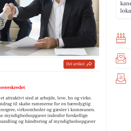
kane
loka
Del artikel
 overskredet
ttraktivt sted at arbejde, leve, bo og virke.
t bidrag til skabe rammerne for en bæredygtig
borgere, virksomheder og gæster i kommunen.
øse myndighedsopgaver indenfor forskellige
handling og håndtering af myndighedsopgaver