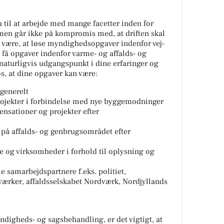
til at arbejde med mange facetter inden for
 men går ikke på kompromis med, at driften skal
l være, at løse myndighedsopgaver indenfor vej-
 få opgaver indenfor varme- og affalds- og
naturligvis udgangspunkt i dine erfaringer og
os, at dine opgaver kan være:
 generelt
ojekter i forbindelse med nye byggemodninger
nsationer og projekter efter
å affalds- og genbrugsområdet efter
 og virksomheder i forhold til oplysning og
 samarbejdspartnere f.eks. politiet,
værker, affaldsselskabet Nordværk, Nordjyllands
digheds- og sagsbehandling, er det vigtigt, at