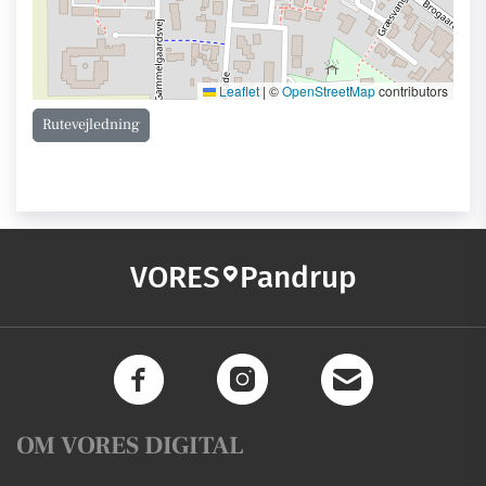
Leaflet
|
©
OpenStreetMap
contributors
Rutevejledning
VORES
Pandrup
OM VORES DIGITAL