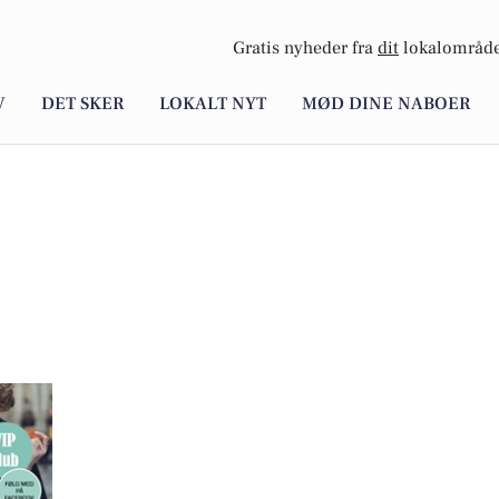
Gratis nyheder fra
dit
lokalområde
V
DET SKER
LOKALT NYT
MØD DINE NABOER