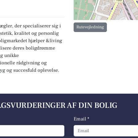
ler, der specialiserer sig i
Rutevejledning
tetik, kvalitet og personlig
boligmarkedet hjælper &living
alisere deres boligdrømme
g unikke
sionelle rådgivning og
tryg og succesfuld oplevelse.
ALGSVURDERINGER AF DIN BOLIG
Email *