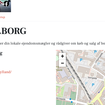
drup
LBORG
 din lokale ejendomsmægler og rådgiver om køb og salg af bol
g
+
−
ylland/