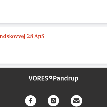
ndskovvej 28 ApS
VORES
Pandrup