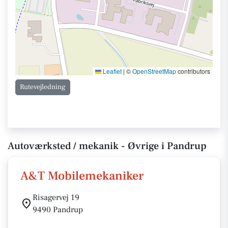
Leaflet
|
©
OpenStreetMap
contributors
Rutevejledning
Autoværksted / mekanik - Øvrige i Pandrup
A&T Mobilemekaniker
Risagervej 19
9490 Pandrup