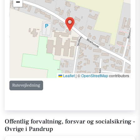
−
Leaflet
|
©
OpenStreetMap
contributors
Rutevejledning
Offentlig forvaltning, forsvar og socialsikring -
Øvrige i Pandrup